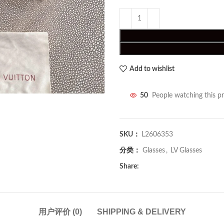
Add to wishlist
50
People watching this p
SKU：
L2606353
分类：
Glasses
,
LV Glasses
Share:
用户评价 (0)
SHIPPING & DELIVERY