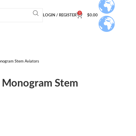
0
LOGIN / REGISTER
$
0.00
onogram Stem Aviators
t Monogram Stem