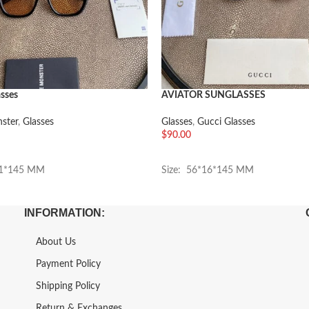
asses
AVIATOR SUNGLASSES
ster
,
Glasses
Glasses
,
Gucci Glasses
$
90.00
车
加入购物车
21*145 MM
Size: 56*16*145 MM
INFORMATION:
About Us
Payment Policy
Shipping Policy
Return & Exchanges