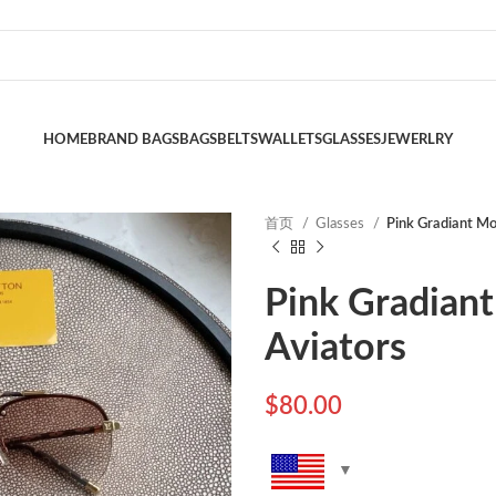
HOME
BRAND BAGS
BAGS
BELTS
WALLETS
GLASSES
JEWERLRY
首页
Glasses
Pink Gradiant M
Pink Gradian
Aviators
$
80.00