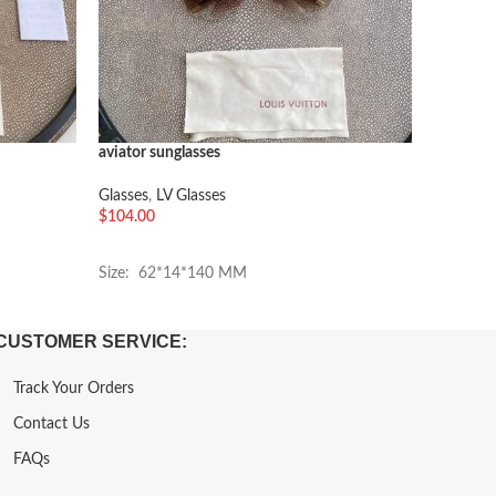
aviator sunglasses
aviator s
Glasses
,
LV Glasses
Glasses
,
$
104.00
$
104.00
加入购物车
加入购
Size: 62*14*140 MM
Size: 6
CUSTOMER SERVICE:
Track Your Orders
Contact Us
FAQs