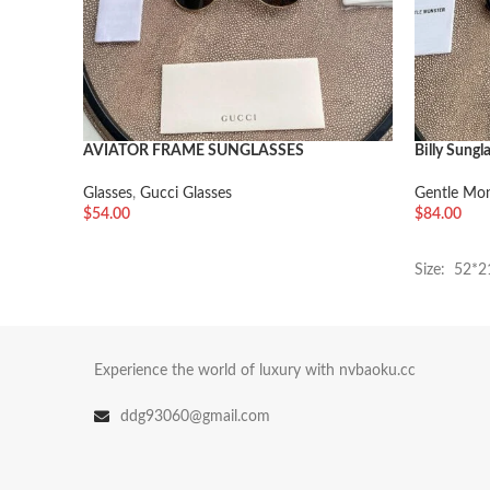
AVIATOR FRAME SUNGLASSES
Billy Sungl
Glasses
,
Gucci Glasses
Gentle Mon
$
54.00
$
84.00
加入购物车
加入购物
Size: 52*
Experience the world of luxury with nvbaoku.cc
ddg93060@gmail.com